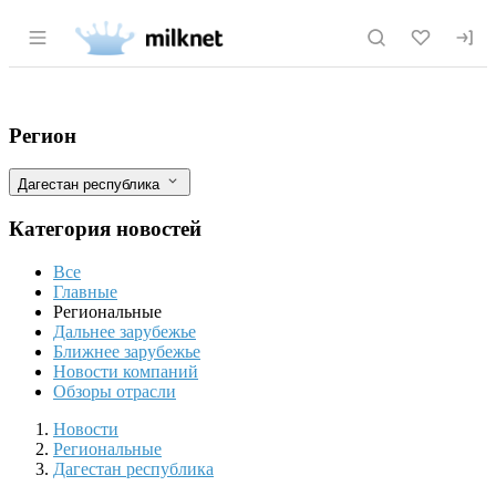
Раздел навигации по сайту milknet.ru
Россельхознадзор отменил декларацию 
Фильтры
Регион
Дагестан республика
Категория новостей
Все
Главные
Региональные
Дальнее зарубежье
Ближнее зарубежье
Новости компаний
Обзоры отрасли
Новости
Разделы
Новости
Региональные
Дагестан республика