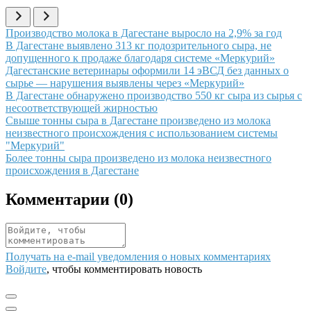
Иллюстрация новости
Производство молока в Дагестане выросло на 2,9% за год
Иллюстрация новости
В Дагестане выявлено 313 кг подозрительного сыра, не
допущенного к продаже благодаря системе «Меркурий»
Иллюстрация новости
Дагестанские ветеринары оформили 14 эВСД без данных о
сырье — нарушения выявлены через «Меркурий»
Иллюстрация новости
В Дагестане обнаружено производство 550 кг сыра из сырья с
несоответствующей жирностью
Иллюстрация новости
Свыше тонны сыра в Дагестане произведено из молока
неизвестного происхождения с использованием системы
"Меркурий"
Иллюстрация новости
Более тонны сыра произведено из молока неизвестного
происхождения в Дагестане
Комментарии (
0
)
Получать на e‑mail уведомления о новых комментариях
Войдите
, чтобы комментировать новость