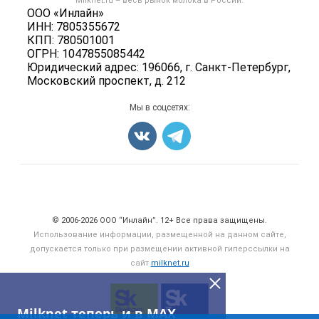
Milknet.ru – весь
рынок молока
в России.
Оборудование
Политика обработки персональных данных
ООО «Инлайн»
Энциклопедия
Прочее
ИНН: 7805355672
Для СМИ
Бренды
КПП: 780501001
Добавить объявление
ОГРН: 1047855085442
Блог
Карта объявлений
Юридический адрес: 196066, г. Санкт-Петербург,
Московский проспект, д. 212
Мы в соцсетях:
Счетчики, авторское право, логотипы
© 2006‑2026 ООО “Инлайн”. 12+ Все права защищены.
Использование информации, размещенной на данном сайте,
допускается только при размещении активной гиперссылки на
сайт
milknet.ru
Milknet теперь и в MAX